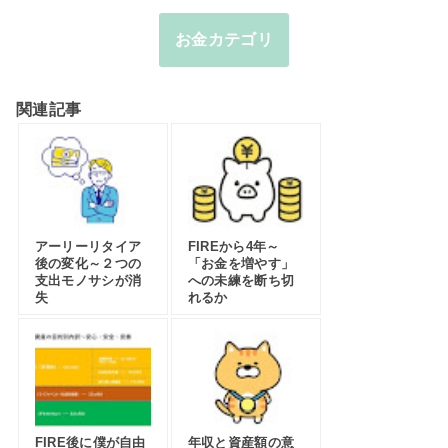
お金カテゴリ
関連記事
アーリーリタイア
FIREから4年～
後の変化～２つの
「お金を増やす」
支出モノサシが消
への未練を断ち切
失
れるか
FIRE後に僕が自由
年収と資産額の意