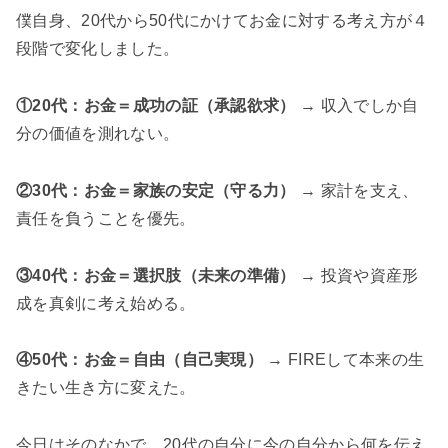
僕自身、20代から50代にかけてお金に対する考え方が４
段階で変化しました。
①20代：お金＝成功の証（承認欲求）
→ 収入でしか自
分の価値を測れない。
②30代：お金＝家族の安定（守る力）
→ 家計を支え、
責任を負うことを優先。
③40代：お金＝選択肢（未来の準備）
→ 投資や資産形
成を真剣に考え始める。
④50代：お金＝自由（
自己実現
）
→ FIREして本来の生
きたい生き方に変えた。
今日はそのなかで、20代の自分に今の自分から何を伝え