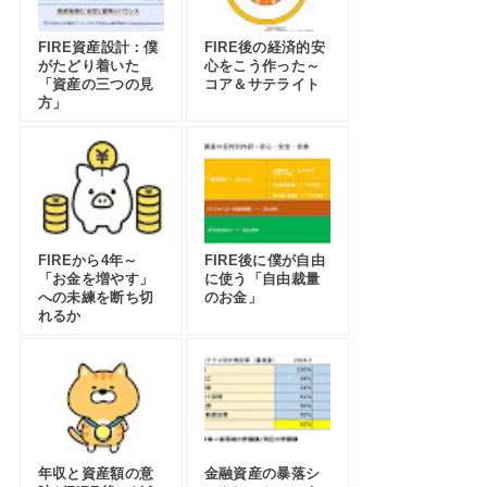
FIRE資産設計：僕
FIRE後の経済的安
がたどり着いた
心をこう作った～
「資産の三つの見
コア＆サテライト
方」
FIREから4年～
FIRE後に僕が自由
「お金を増やす」
に使う「自由裁量
への未練を断ち切
のお金」
れるか
年収と資産額の意
金融資産の暴落シ