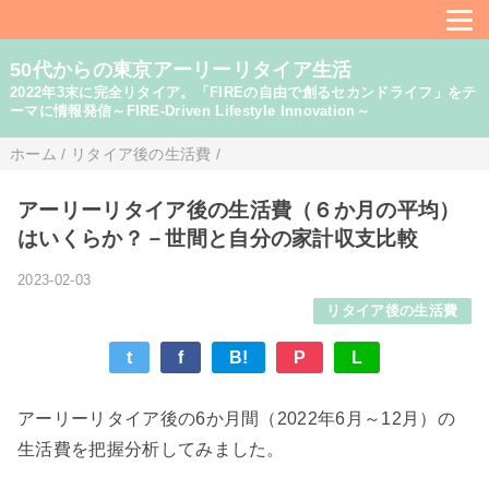
50代からの東京アーリーリタイア生活
2022年3末に完全リタイア。「FIREの自由で創るセカンドライフ」をテ
ーマに情報発信～FIRE-Driven Lifestyle Innovation～
ホーム
/
リタイア後の生活費
/
アーリーリタイア後の生活費（６か月の平均）
はいくらか？－世間と自分の家計収支比較
2023-02-03
リタイア後の生活費
t
f
B!
P
L
アーリーリタイア後の6か月間（2022年6月～12月）の
生活費を把握分析してみました。