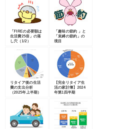
「FIREの必要額は
「趣味の節約 」と
生活費25倍」の落
「束縛の節約」の
し穴（1/2）
境目
リタイア後の生活
【完全リタイア生
費の支出分析
活の家計簿】2024
（2025年上半期）
年第1四半期