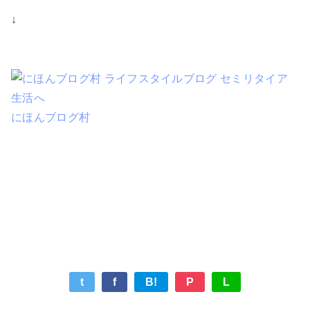
↓
にほんブログ村
t
f
B!
P
L