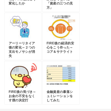
変化したか
「資産の三つの見
方」
アーリーリタイア
FIRE後の経済的安
後の変化～２つの
心をこう作った～
支出モノサシが消
コア＆サテライト
失
FIRE後の気づき～
金融資産の暴落シ
お金の不安をなく
ュミレーションを
す僕の決定打
してみた