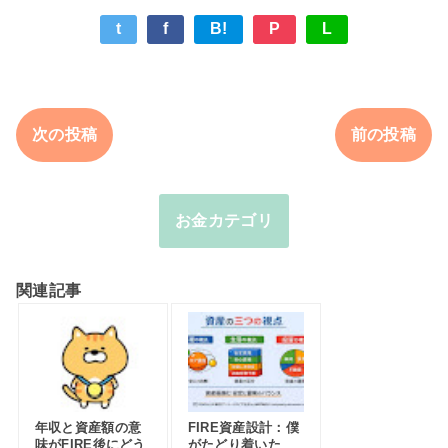
t
f
B!
P
L
次の投稿
前の投稿
お金カテゴリ
関連記事
年収と資産額の意
FIRE資産設計：僕
味がFIRE後にどう
がたどり着いた