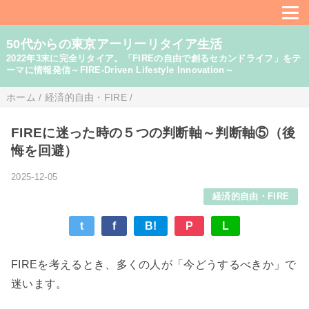
50代からの東京アーリーリタイア生活
2022年3末に完全リタイア。「FIREの自由で創るセカンドライフ」をテ
ーマに情報発信～FIRE-Driven Lifestyle Innovation～
ホーム
/
経済的自由・FIRE
/
FIREに迷った時の５つの判断軸～判断軸⑤（後
悔を回避）
2025-12-05
経済的自由・FIRE
t
f
B!
P
L
FIREを考えるとき、多くの人が「今どうするべきか」で
迷います。