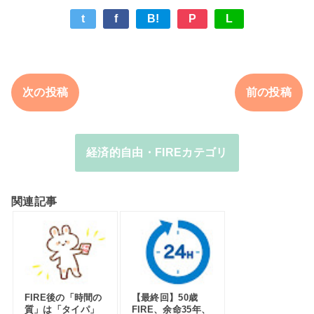
t
f
B!
P
L
次の投稿
前の投稿
経済的自由・FIREカテゴリ
関連記事
FIRE後の「時間の
【最終回】50歳
質」は「タイパ」
FIRE、余命35年、