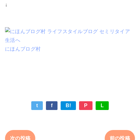
↓
にほんブログ村
t
f
B!
P
L
次の投稿
前の投稿