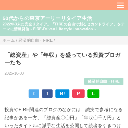
50代からの東京アーリーリタイア生活
2022年3末に完全リタイア。「FIREの自由で創るセカンドライフ」をテ
ーマに情報発信～FIRE-Driven Lifestyle Innovation～
ホーム
/
経済的自由・FIRE
/
「総資産」や「年収」を盛っている投資ブロガ
ーたち
2025-10-03
経済的自由・FIRE
t
f
B!
P
L
投資やFIRE関連のブログのなかには、誠実で参考になる
記事がある一方、「総資産〇〇円」「年収〇千万円」と
いったタイトルに派手な生活を公開して読者を引きつけ