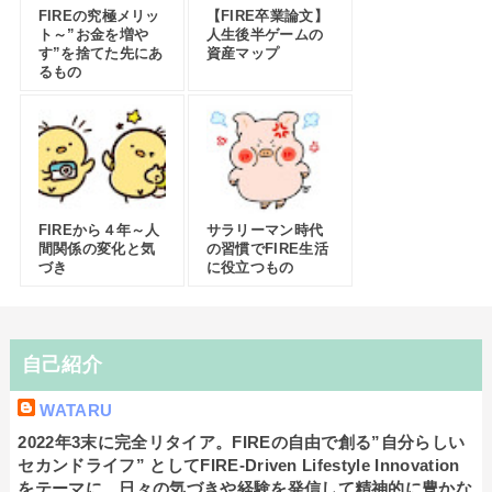
FIREの究極メリッ
【FIRE卒業論文】
ト～”お金を増や
人生後半ゲームの
す”を捨てた先にあ
資産マップ
るもの
FIREから４年～人
サラリーマン時代
間関係の変化と気
の習慣でFIRE生活
づき
に役立つもの
自己紹介
WATARU
2022年3末に完全リタイア。FIREの自由で創る”自分らしい
セカンドライフ” としてFIRE-Driven Lifestyle Innovation
をテーマに、日々の気づきや経験を発信して精神的に豊かな