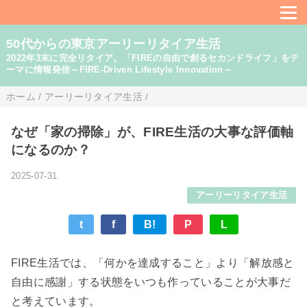
50代からの東京アーリーリタイア生活
2022年3末に完全リタイア。「FIREの自由で創るセカンドライフ」をテ
ーマに情報発信～FIRE-Driven Lifestyle Innovation～
ホーム
/
アーリーリタイア生活
/
なぜ「家の掃除」が、FIRE生活の大事な評価軸
になるのか？
2025-07-31
アーリーリタイア生活
t
f
B!
P
L
FIRE生活では、「何かを達成すること」より「解放感と
自由に感謝」する状態をいつも作っていることが大事だ
と考えています。