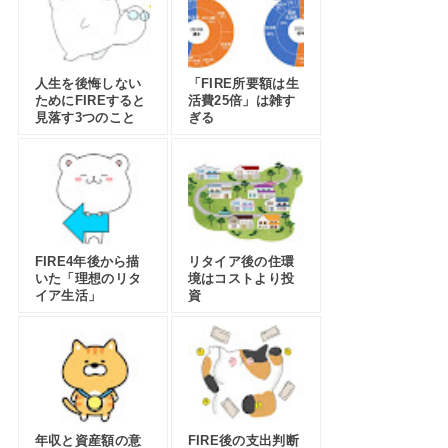
人生を後悔しない
「FIRE所要額は生
ためにFIREすると
活費25倍」は雑す
見落す3つのこと
ぎる
FIRE4年後から描
リタイア後の住環
いた「理想のリタ
境はコストより投
イア生活」
資
年収と資産額の意
FIRE後の支出判断