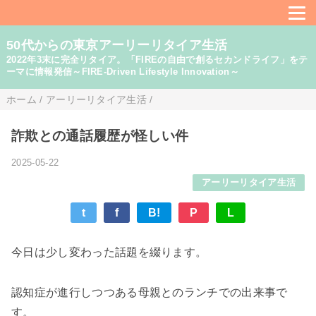
50代からの東京アーリーリタイア生活
2022年3末に完全リタイア。「FIREの自由で創るセカンドライフ」をテ
ーマに情報発信～FIRE-Driven Lifestyle Innovation～
ホーム
/
アーリーリタイア生活
/
詐欺との通話履歴が怪しい件
2025-05-22
アーリーリタイア生活
t
f
B!
P
L
今日は少し変わった話題を綴ります。
認知症が進行しつつある母親とのランチでの出来事で
す。