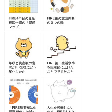
FIRE4年目の資産
FIRE後の支出判断
棚卸〜僕の「資産
の３つの軸
マップ」
年収と資産額の意
FIRE後、生活水準
味がFIRE後にどう
を段階的に上げた
変化したか
ことで見えたこと
「FIRE所要額は生
人生を後悔しない
活費25倍」は雑す
ためにFIREすると