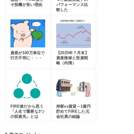
そ投機が良い理由
パフォーマンス比
較した
資産が100万単位で
【2025年７月末】
行方不明に・・・
資産推移と投資戦
略（内情）
FIRE後だから思う
持家vs賃貸～1億円
「人生で重要な3つ
貯めてFIREした元
の投資先」とは
会社員の結論