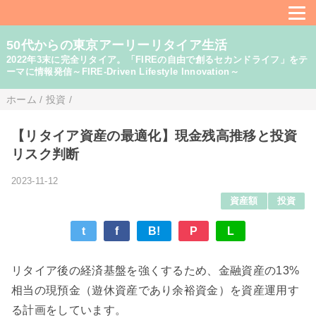
50代からの東京アーリーリタイア生活
2022年3末に完全リタイア。「FIREの自由で創るセカンドライフ」をテ
ーマに情報発信～FIRE-Driven Lifestyle Innovation～
ホーム
/
投資
/
【リタイア資産の最適化】現金残高推移と投資
リスク判断
2023-11-12
資産額
投資
t
f
B!
P
L
リタイア後の経済基盤を強くするため、金融資産の13%
相当の現預金（遊休資産であり余裕資金）を資産運用す
る計画をしています。