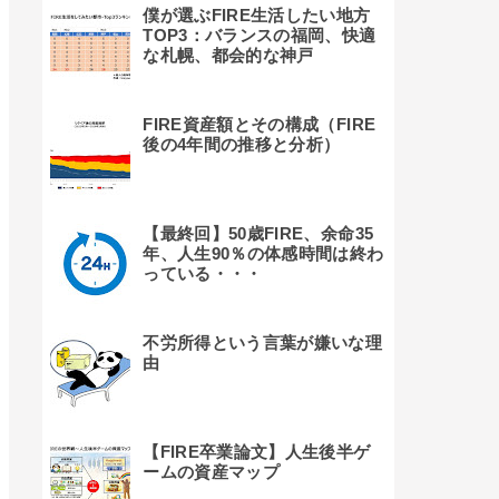
僕が選ぶFIRE生活したい地方
TOP3：バランスの福岡、快適
な札幌、都会的な神戸
FIRE資産額とその構成（FIRE
後の4年間の推移と分析）
【最終回】50歳FIRE、余命35
年、人生90％の体感時間は終わ
っている・・・
不労所得という言葉が嫌いな理
由
【FIRE卒業論文】人生後半ゲ
ームの資産マップ