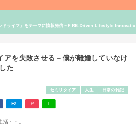
」をテーマに情報発信～FIRE-Driven Lifestyle Innovati
イアを失敗させる－僕が離婚していなけ
慄した
セミリタイア
人生
日常の雑記
B!
P
L
生活・・。