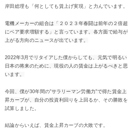
岸田総理も「何としても賃上げ実現」と力んでいます。
電機メーカーの組合は「２０２３年春闘は前年の２倍超
にベア要求増額する」と言っています。各方面で給与が
上がる方向のニュースが出ています。
2022年3月でリタイアした僕からしても、
元気で明るい
日本の
将来のために、
現役の人の
賃金は上がるべきと思
います。
今回、僕が
30年間の”
サラリーマン労働力”で得た賃金上
昇カーブが、自分の
投資利回りを上回るか、その勝敗を
試算しました。
結論からいえば、賃金上昇カーブの大敗です。