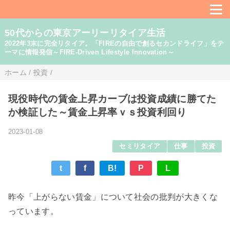
50代からの東京アーリーリタイア生活
2022年3末に完全リタイア。「FIREの自由で創るセカンドライフ」をテ
ーマに情報発信～FIRE-Driven Lifestyle Innovation～
ホーム
/
投資
/
現役時代の賃金上昇カーブは投資成績に勝てた
か検証した～賃金上昇率ｖｓ投資利回り
2023-01-08
セミリタイア
仕事
投資
t
f
B!
P
L
昨今「上がらない賃金」について社会の批判が大きくな
っています。