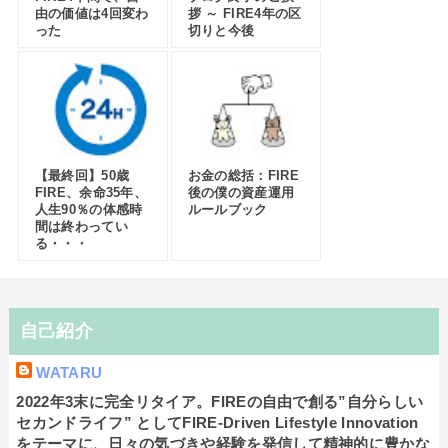
由の価値は4回変わ
拶 ～ FIRE4年の区
った
切りと今後
【最終回】50歳
お金の総括：FIRE
FIRE、余命35年、
後の僕の資産運用
人生90％の体感時
ルールブック
間は終わってい
る・・・
自己紹介
WATARU
2022年3末に完全リタイア。FIREの自由で創る”自分らしい
セカンドライフ” としてFIRE-Driven Lifestyle Innovation
をテーマに、日々の気づきや経験を発信して精神的に豊かな