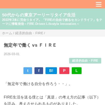
50代からの東京アーリーリタイア生活
2022年3末に完全リタイア。「FIREの自由で創るセカンドライフ」をテ
ーマに情報発信～FIRE-Driven Lifestyle Innovation～
ホーム
/
経済的自由・FIRE
/
無定年で働く vs ＦＩＲＥ
2026-03-01
経済的自由・FIRE
t
f
B!
P
L
「無定年で働ける自分を作ろう・・」。
FIRE生活を送る僕とは「真逆」の考え方の記事（以下）
を読み、考えさせられるものがありました。