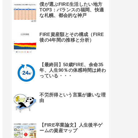
僕が選ぶFIRE生活したい地方
TOP3：バランスの福岡、快適
な札幌、都会的な神戸
FIRE資産額とその構成（FIRE
後の4年間の推移と分析）
【最終回】50歳FIRE、余命35
年、人生90％の体感時間は終わ
っている・・・
不労所得という言葉が嫌いな理
由
【FIRE卒業論文】人生後半ゲ
ームの資産マップ