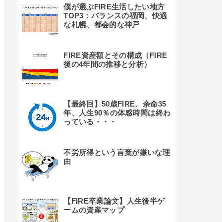
僕が選ぶFIRE生活したい地方
TOP3：バランスの福岡、快適
な札幌、都会的な神戸
FIRE資産額とその構成（FIRE
後の4年間の推移と分析）
【最終回】50歳FIRE、余命35
年、人生90％の体感時間は終わ
っている・・・
不労所得という言葉が嫌いな理
由
【FIRE卒業論文】人生後半ゲ
ームの資産マップ