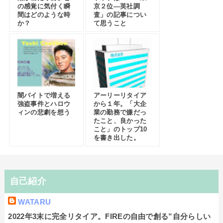
の感覚に気付く瞬
京２位―英社調
間はどのような時
査」の記事につい
か？
て思うこと
闇バイトで増える
アーリーリタイア
強盗事件とハロウ
から１年。「大企
ィンの悲劇を想う
業の勤務で嫌だっ
たこと、良かった
こと」のトップ10
を書き出した。
自己紹介
WATARU
2022年3末に完全リタイア。FIREの自由で創る”自分らしい