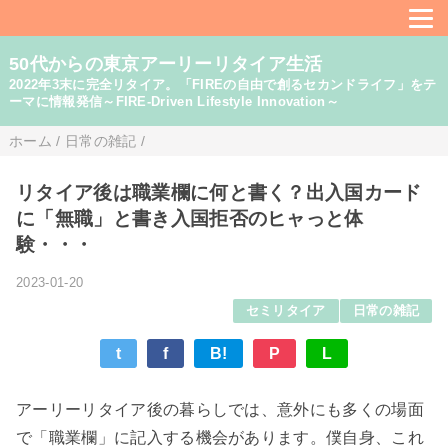
50代からの東京アーリーリタイア生活
2022年3末に完全リタイア。「FIREの自由で創るセカンドライフ」をテ
ーマに情報発信～FIRE-Driven Lifestyle Innovation～
ホーム
/
日常の雑記
/
リタイア後は職業欄に何と書く？出入国カード
に「無職」と書き入国拒否のヒャっと体
験・・・
2023-01-20
セミリタイア
日常の雑記
t
f
B!
P
L
アーリーリタイア後の暮らしでは、意外にも多くの場面
で「職業欄」に記入する機会があります。僕自身、これ