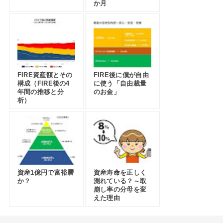
か月
FIRE資産額とその
FIRE後に僕が自由
構成（FIRE後の4
に使う「自由裁量
年間の推移と分
のお金」
析）
資産1億円で富裕層
資産寿命を正しく
か？
測れている？～取
崩し率の分母を変
えた理由