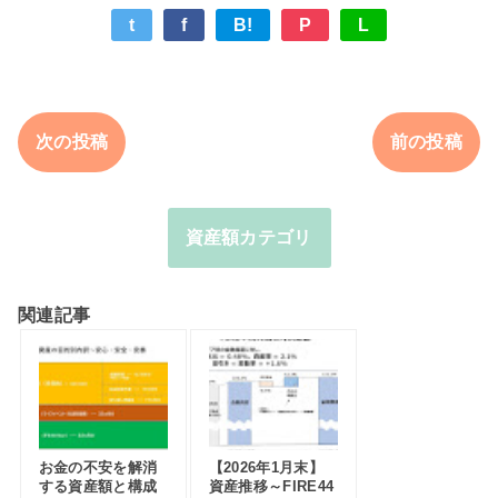
t
f
B!
P
L
次の投稿
前の投稿
資産額カテゴリ
関連記事
お金の不安を解消
【2026年1月末】
する資産額と構成
資産推移～FIRE44