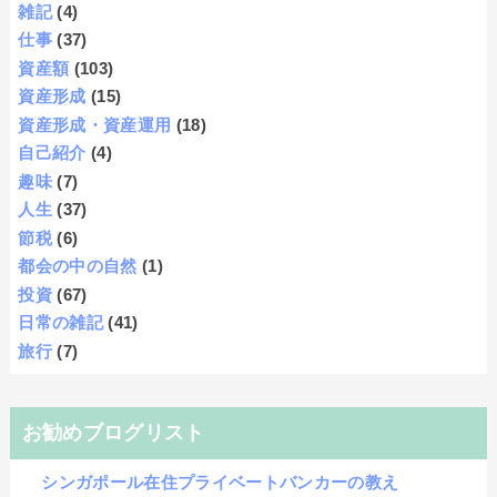
雑記
(4)
仕事
(37)
資産額
(103)
資産形成
(15)
資産形成・資産運用
(18)
自己紹介
(4)
趣味
(7)
人生
(37)
節税
(6)
都会の中の自然
(1)
投資
(67)
日常の雑記
(41)
旅行
(7)
お勧めブログリスト
シンガポール在住プライベートバンカーの教え