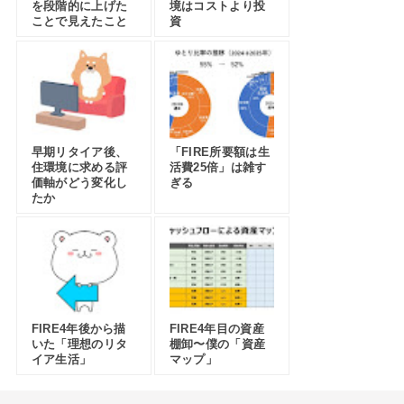
を段階的に上げた
境はコストより投
ことで見えたこと
資
早期リタイア後、
「FIRE所要額は生
住環境に求める評
活費25倍」は雑す
価軸がどう変化し
ぎる
たか
FIRE4年後から描
FIRE4年目の資産
いた「理想のリタ
棚卸〜僕の「資産
イア生活」
マップ」