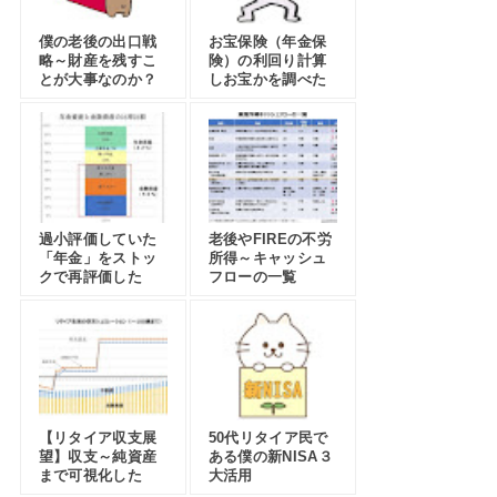
僕の老後の出口戦
お宝保険（年金保
略～財産を残すこ
険）の利回り計算
とが大事なのか？
しお宝かを調べた
過小評価していた
老後やFIREの不労
「年金」をストッ
所得～キャッシュ
クで再評価した
フローの一覧
【リタイア収支展
50代リタイア民で
望】収支～純資産
ある僕の新NISA３
まで可視化した
大活用