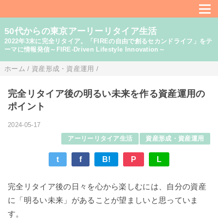
50代からの東京アーリーリタイア生活
2022年3末に完全リタイア。「FIREの自由で創るセカンドライフ」をテ
ーマに情報発信～FIRE-Driven Lifestyle Innovation～
ホーム
/
資産形成・資産運用
/
完全リタイア後の明るい未来を作る資産運用の
ポイント
2024-05-17
アーリーリタイア生活
資産形成・資産運用
t
f
B!
P
L
完全リタイア後の日々を心から楽しむには、自分の資産
に「明るい未来」があることが望ましいと思っていま
す。