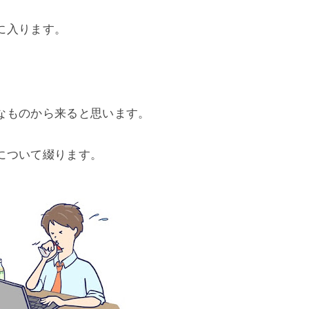
に入ります。
なものから来ると思います。
について綴ります。