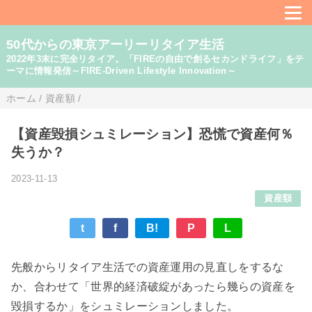
50代からの東京アーリーリタイア生活
2022年3末に完全リタイア。「FIREの自由で創るセカンドライフ」をテ
ーマに情報発信～FIRE-Driven Lifestyle Innovation～
ホーム
/
資産額
/
【資産毀損シュミレーション】恐慌で資産何％
失うか？
2023-11-13
資産額
t
f
B!
P
L
先般からリタイア生活での資産運用の見直しをするな
か、合わせて「世界的経済破綻があったら幾らの資産を
毀損するか」をシュミレーションしました。