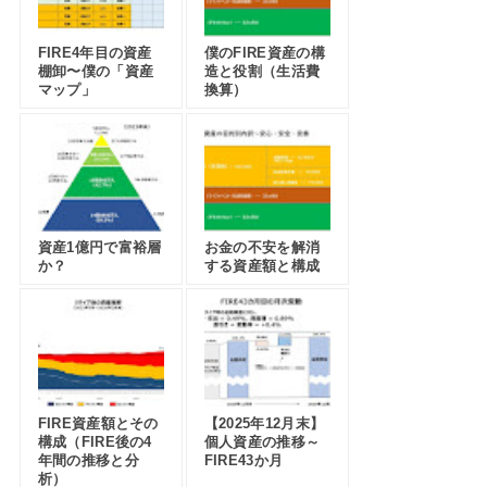
FIRE4年目の資産
僕のFIRE資産の構
棚卸〜僕の「資産
造と役割（生活費
マップ」
換算）
資産1億円で富裕層
お金の不安を解消
か？
する資産額と構成
FIRE資産額とその
【2025年12月末】
構成（FIRE後の4
個人資産の推移～
年間の推移と分
FIRE43か月
析）