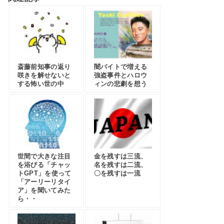
斎藤前知事の返り
闇バイトで増える
咲きを解せないと
強盗事件とハロウ
する怖い世の中
ィンの悲劇を想う
世間で大きな注目
金を残すは三流、
を浴びる「チャッ
名を残すは二流、
トGPT」を使って
〇を残すは一流
「アーリーリタイ
ア」を聞いてみた
ら・・