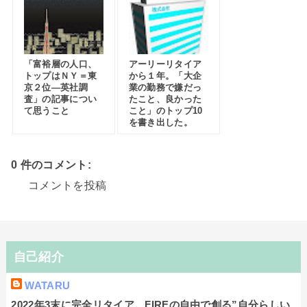
「富裕層の人口、
アーリーリタイア
トップはＮＹ＝東
から１年。「大企
京２位―英社調
業の勤務で嫌だっ
査」の記事につい
たこと、良かった
て思うこと
こと」のトップ10
を書き出した。
0 件のコメント:
コメントを投稿
自己紹介
WATARU
2022年3末に完全リタイア。FIREの自由で創る”自分らしい