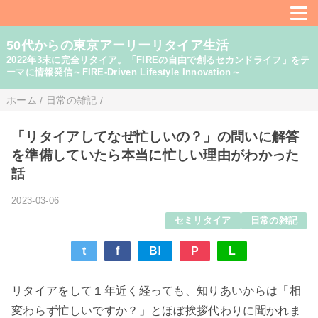
50代からの東京アーリーリタイア生活
2022年3末に完全リタイア。「FIREの自由で創るセカンドライフ」をテ
ーマに情報発信～FIRE-Driven Lifestyle Innovation～
ホーム
/
日常の雑記
/
「リタイアしてなぜ忙しいの？」の問いに解答
を準備していたら本当に忙しい理由がわかった
話
2023-03-06
セミリタイア
日常の雑記
t
f
B!
P
L
リタイアをして１年近く経っても、知りあいからは「相
変わらず忙しいですか？」とほぼ挨拶代わりに聞かれま