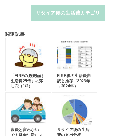
リタイア後の生活費カテゴリ
関連記事
「FIREの必要額は
FIRE後の生活費内
生活費25倍」の落
訳と推移（2023年
し穴（1/2）
→2024年）
浪費と言わない
リタイア後の生活
で！都会生活にマ
費の支出分析