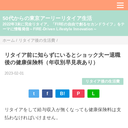
50代からの東京アーリーリタイア生活
2022年3末に完全リタイア。「FIREの自由で創るセカンドライフ」をテ
ーマに情報発信～FIRE-Driven Lifestyle Innovation～
ホーム
/
リタイア後の生活費
/
リタイア前に知らずにいるとショック大ー退職
後の健康保険料（年収別早見表あり）
2023-02-01
リタイア後の生活費
t
f
B!
P
L
リタイアをして給与収入が無くなっても健康保険料は支
払わなければいけません。