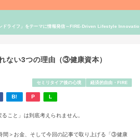
」をテーマに情報発信～FIRE-Driven Lifestyle Innovati
戻れない3つの理由（③健康資本）
セミリタイア後の心境
経済的自由・FIRE
B!
P
L
に戻ること」は到底考えられません。
時間＞お金、そして今回の記事で取り上げる「③健康