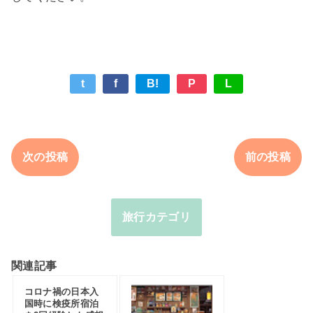
t
f
B!
P
L
次の投稿
前の投稿
旅行カテゴリ
関連記事
コロナ禍の日本入
国時に検疫所宿泊