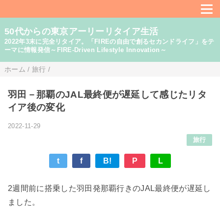
50代からの東京アーリーリタイア生活
2022年3末に完全リタイア。「FIREの自由で創るセカンドライフ」をテ
ーマに情報発信～FIRE-Driven Lifestyle Innovation～
ホーム
/
旅行
/
羽田－那覇のJAL最終便が遅延して感じたリタ
イア後の変化
2022-11-29
旅行
t
f
B!
P
L
2週間前に搭乗した羽田発那覇行きのJAL最終便が
遅延し
ました。