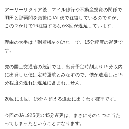
アーリーリタイア後、マイル修行や不動産投資の関係で
羽田と那覇間を
頻繁にJAL便で
往復しているのですが、
この２か月で16往復するなか8回が遅延しています。
理由の大半は「到着機材の遅れ」で、
15分程度の遅延で
す。
先の
国土交通省の統計では、
出発予定時刻より15分以内
に出発した便は定時運航とみなすので、僕が遭遇した15
分程度の遅れは遅延に含まれません。
20回に１回、15分を超える遅延に出くわす確率です。
今回のJAL925便の45分遅延は、まさにその１つに当た
ってしまったということになります。