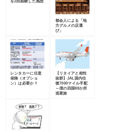
を2回経験した感想
都会人による「地
方グルメの店選
び」
レンタカーに任意
【リタイアと相性
保険（オプショ
抜群】JAL国内往
ン）は必要か？
復7000マイル手配
～僕の四国88か所
巡業旅