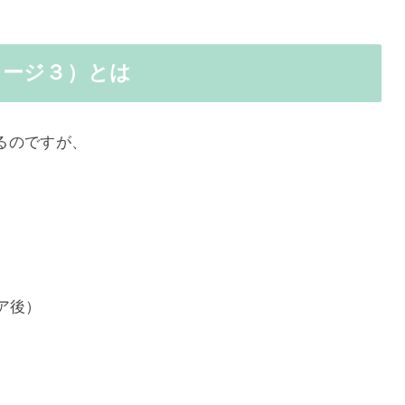
テージ３）とは
るのですが、
ア後）