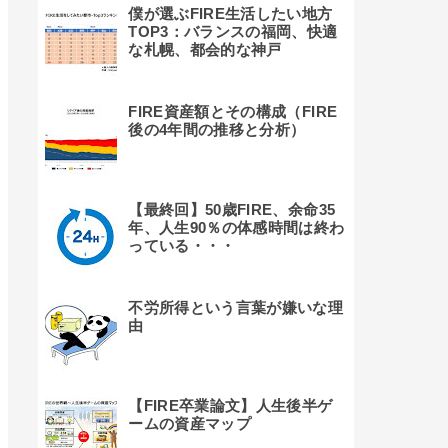
僕が選ぶFIRE生活したい地方
TOP3：バランスの福岡、快適
な札幌、都会的な神戸
FIRE資産額とその構成（FIRE
後の4年間の推移と分析）
【最終回】50歳FIRE、余命35
年、人生90％の体感時間は終わ
っている・・・
不労所得という言葉が嫌いな理
由
【FIRE卒業論文】人生後半ゲ
ームの資産マップ