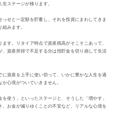
人生ステージが移ります。
せっせと
一定額を貯蓄し、それを投資にまわしてきま
り組みます。
ります。
リタイア時点で資産残高がそこそこあって、
が、資産所得で不足する分は預貯金を切り崩して生活
でに資産を上手に使い切って、いかに豊かな人生を過
なか心境がついていきません。
金を使う」といったステージと、そうした
「増やす」
さ、お金が減りゆくことの不安など、リアルな心境を