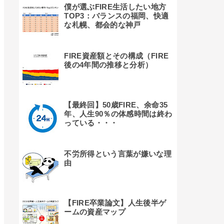
僕が選ぶFIRE生活したい地方
TOP3：バランスの福岡、快適
な札幌、都会的な神戸
FIRE資産額とその構成（FIRE
後の4年間の推移と分析）
【最終回】50歳FIRE、余命35
年、人生90％の体感時間は終わ
っている・・・
不労所得という言葉が嫌いな理
由
【FIRE卒業論文】人生後半ゲ
ームの資産マップ