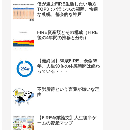
僕が選ぶFIRE生活したい地方
TOP3：バランスの福岡、快適
な札幌、都会的な神戸
FIRE資産額とその構成（FIRE
後の4年間の推移と分析）
【最終回】50歳FIRE、余命35
年、人生90％の体感時間は終わ
っている・・・
不労所得という言葉が嫌いな理
由
【FIRE卒業論文】人生後半ゲ
ームの資産マップ